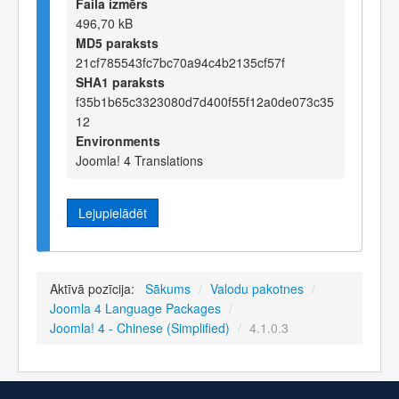
Faila izmērs
496,70 kB
MD5 paraksts
21cf785543fc7bc70a94c4b2135cf57f
SHA1 paraksts
f35b1b65c3323080d7d400f55f12a0de073c35
12
Environments
Joomla! 4 Translations
Lejupielādēt
Aktīvā pozīcija:
Sākums
/
Valodu pakotnes
/
Joomla 4 Language Packages
/
Joomla! 4 - Chinese (Simplified)
/
4.1.0.3