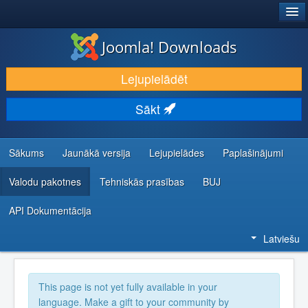
®
JOOMLA!
Joomla! Downloads
LEJUPIELĀDĒT UN PAPLAŠINĀT
Lejupielādēt
ATKLĀJ UN IEMĀCIES
Sākt
KOPIENA UN ATBALSTS
IZSTRĀDĀTĀJU RESURSI
Sākums
Jaunākā versija
Lejupielādes
Paplašinājumi
Valodu pakotnes
Tehniskās prasības
BUJ
API Dokumentācija
Latviešu
This page is not yet fully available in your
language. Make a gift to your community by