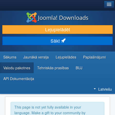
®
JOOMLA!
Joomla! Downloads
LEJUPIELĀDĒT UN PAPLAŠINĀT
Lejupielādēt
ATKLĀJ UN IEMĀCIES
Sākt
KOPIENA UN ATBALSTS
IZSTRĀDĀTĀJU RESURSI
Sākums
Jaunākā versija
Lejupielādes
Paplašinājumi
Valodu pakotnes
Tehniskās prasības
BUJ
API Dokumentācija
Latviešu
This page is not yet fully available in your
language. Make a gift to your community by