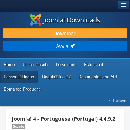
®
JOOMLA!
Joomla! Downloads
SCARICA & ESTENDI
Download
SCOPRI & IMPARA
Avvia
COMUNITÀ & SUPPORTO
RISORSE PER SVILUPPATORI
Home
Ultimo rilascio
Downloads
Estensioni
Pacchetti Lingua
Requisiti tecnici
Documentazione API
Domande Frequenti
Italiano
Joomla! 4 - Portuguese (Portugal) 4.4.9.2
Stable