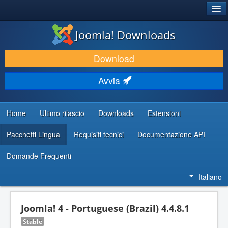
®
JOOMLA!
Joomla! Downloads
SCARICA & ESTENDI
Download
SCOPRI & IMPARA
Avvia
COMUNITÀ & SUPPORTO
RISORSE PER SVILUPPATORI
Home
Ultimo rilascio
Downloads
Estensioni
Pacchetti Lingua
Requisiti tecnici
Documentazione API
Domande Frequenti
Italiano
Joomla! 4 - Portuguese (Brazil) 4.4.8.1
Stable