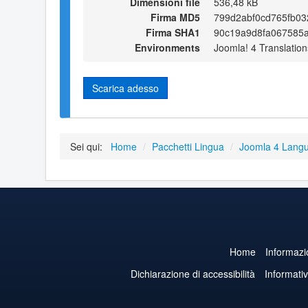
Dimensioni file
536,48 kB
Firma MD5
799d2abf0cd765fb0
Firma SHA1
90c19a9d8fa067585
Environments
Joomla! 4 Translation
Scarica adesso
Sei qui:
Home
/
Pacchetti Lingua
/
Joomla 4 Lang
Home
Informazi
Dichiarazione di accessibilità
Informati