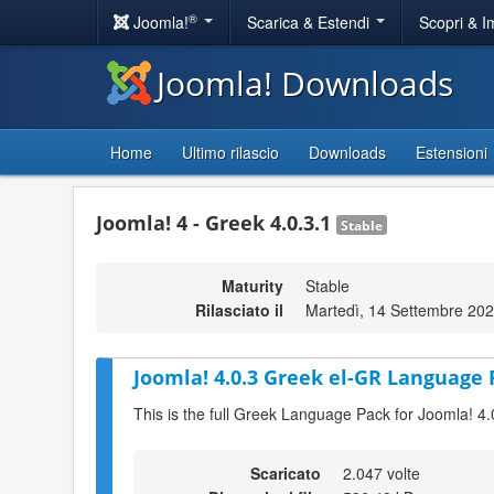
®
Joomla!
Scarica & Estendi
Scopri & 
Joomla! Downloads
Home
Ultimo rilascio
Downloads
Estensioni
Joomla! 4 - Greek 4.0.3.1
Stable
Maturity
Stable
Rilasciato il
Martedì, 14 Settembre 20
Joomla! 4.0.3 Greek el-GR Language 
This is the full Greek Language Pack for Joomla! 4.
Scaricato
2.047 volte