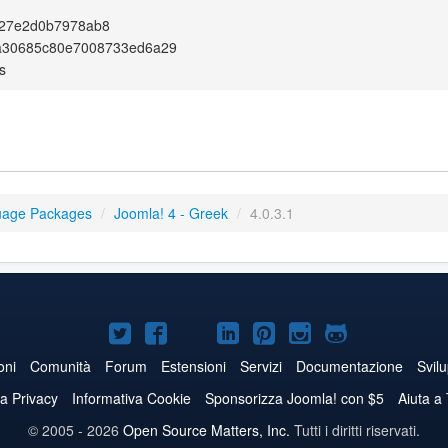
327e2d0b7978ab8
a30685c80e7008733ed6a29
s
uage Packages
/
Joomla! 4 - Greek
/
4.0.3.1
Joomla!
Joomla!
Joomla!
Joomla!
Joomla!
Joomla!
Joomla!
su
su
su
su
su
su
su
oni
Comunità
Forum
Estensioni
Servizi
Documentazione
Svil
Twitter
Facebook
YouTube
LinkedIn
Pinterest
Instagram
GitHub
va Privacy
Informativa Cookie
Sponsorizza Joomla! con $5
Aiuta a
© 2005 - 2026
Open Source Matters, Inc.
Tutti i diritti riservati.