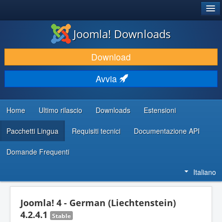
®
JOOMLA!
Joomla! Downloads
SCARICA & ESTENDI
Download
SCOPRI & IMPARA
Avvia
COMUNITÀ & SUPPORTO
RISORSE PER SVILUPPATORI
Home
Ultimo rilascio
Downloads
Estensioni
Pacchetti Lingua
Requisiti tecnici
Documentazione API
Domande Frequenti
Italiano
Joomla! 4 - German (Liechtenstein)
4.2.4.1
Stable