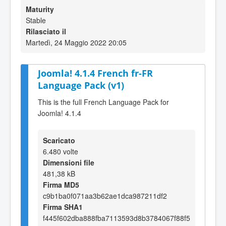
Maturity
Stable
Rilasciato il
Martedì, 24 Maggio 2022 20:05
Joomla! 4.1.4 French fr-FR
Language Pack (v1)
This is the full French Language Pack for
Joomla! 4.1.4
Scaricato
6.480 volte
Dimensioni file
481,38 kB
Firma MD5
c9b1ba0f071aa3b62ae1dca987211df2
Firma SHA1
f445f602dba888fba7113593d8b3784067f88f5