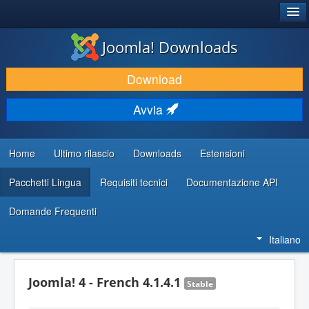
®
JOOMLA!
Joomla! Downloads
SCARICA & ESTENDI
Download
SCOPRI & IMPARA
Avvia
COMUNITÀ & SUPPORTO
RISORSE PER SVILUPPATORI
Home
Ultimo rilascio
Downloads
Estensioni
Pacchetti Lingua
Requisiti tecnici
Documentazione API
Domande Frequenti
Italiano
Joomla! 4 - French 4.1.4.1
Stable