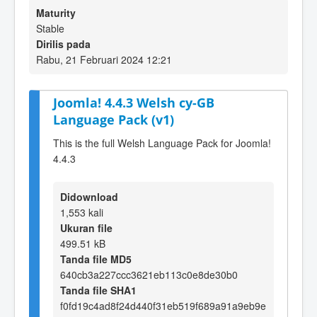
Maturity
Stable
Dirilis pada
Rabu, 21 Februari 2024 12:21
Joomla! 4.4.3 Welsh cy-GB
Language Pack (v1)
This is the full Welsh Language Pack for Joomla!
4.4.3
Didownload
1,553 kali
Ukuran file
499.51 kB
Tanda file MD5
640cb3a227ccc3621eb113c0e8de30b0
Tanda file SHA1
f0fd19c4ad8f24d440f31eb519f689a91a9eb9e