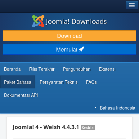
®
JOOMLA!
Joomla! Downloads
DOWNLOAD & KEMBANGKAN
Download
TEMUKAN & PELAJARI
Memulai
DUKUNGAN & KOMUNITAS
REFERENSI DEVELOPER
Beranda
Rilis Terakhir
Pengunduhan
Ekstensi
Paket Bahasa
Persyaratan Teknis
FAQs
Dokumentasi API
Bahasa Indonesia
Joomla! 4 - Welsh 4.4.3.1
Stable