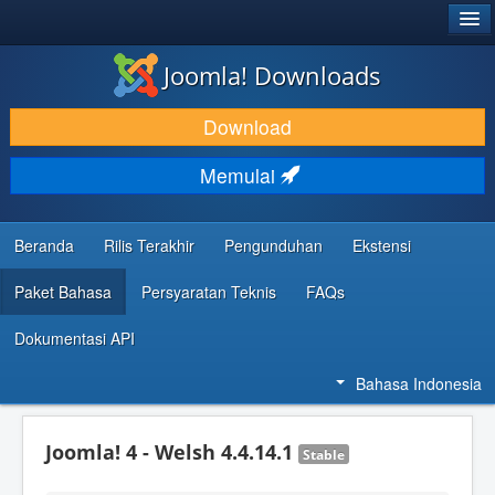
®
JOOMLA!
Joomla! Downloads
DOWNLOAD & KEMBANGKAN
Download
TEMUKAN & PELAJARI
Memulai
DUKUNGAN & KOMUNITAS
REFERENSI DEVELOPER
Beranda
Rilis Terakhir
Pengunduhan
Ekstensi
Paket Bahasa
Persyaratan Teknis
FAQs
Dokumentasi API
Bahasa Indonesia
Joomla! 4 - Welsh 4.4.14.1
Stable