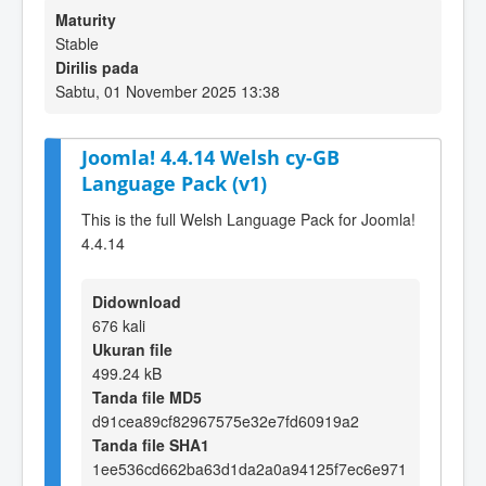
Maturity
Stable
Dirilis pada
Sabtu, 01 November 2025 13:38
Joomla! 4.4.14 Welsh cy-GB
Language Pack (v1)
This is the full Welsh Language Pack for Joomla!
4.4.14
Didownload
676 kali
Ukuran file
499.24 kB
Tanda file MD5
d91cea89cf82967575e32e7fd60919a2
Tanda file SHA1
1ee536cd662ba63d1da2a0a94125f7ec6e971