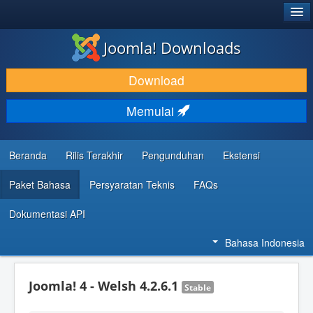
®
JOOMLA!
Joomla! Downloads
DOWNLOAD & KEMBANGKAN
Download
TEMUKAN & PELAJARI
Memulai
DUKUNGAN & KOMUNITAS
REFERENSI DEVELOPER
Beranda
Rilis Terakhir
Pengunduhan
Ekstensi
Paket Bahasa
Persyaratan Teknis
FAQs
Dokumentasi API
Bahasa Indonesia
Joomla! 4 - Welsh 4.2.6.1
Stable