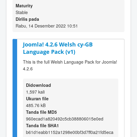
Maturity
Stable
Dirilis pada
Rabu, 14 Desember 2022 10:51
Joomla! 4.2.6 Welsh cy-GB
Language Pack (v1)
This is the full Welsh Language Pack for Joomla!
4.2.6
Didownload
1,597 kali
Ukuran file
485.76 kB
Tanda file MD5
960ecad1a820492c5cb388806015e0ed
Tanda file SHA1
b61d1eabb1152a1298e00bf3d7ff0a21fd5eca