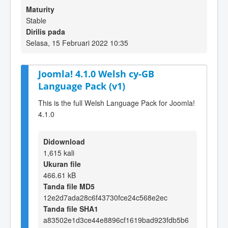
Maturity
Stable
Dirilis pada
Selasa, 15 Februari 2022 10:35
Joomla! 4.1.0 Welsh cy-GB
Language Pack (v1)
This is the full Welsh Language Pack for Joomla!
4.1.0
Didownload
1,615 kali
Ukuran file
466.61 kB
Tanda file MD5
12e2d7ada28c6f43730fce24c568e2ec
Tanda file SHA1
a83502e1d3ce44e8896cf1619bad923fdb5b6