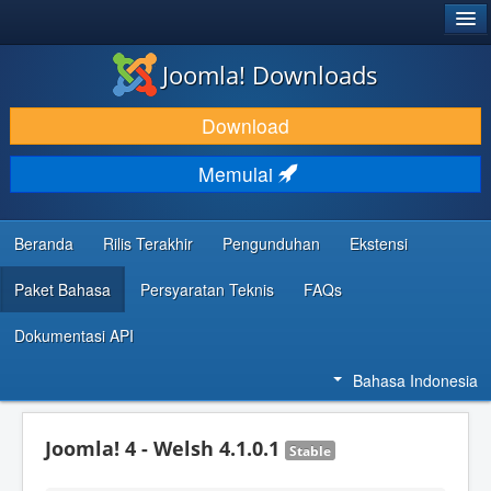
®
JOOMLA!
Joomla! Downloads
DOWNLOAD & KEMBANGKAN
Download
TEMUKAN & PELAJARI
Memulai
DUKUNGAN & KOMUNITAS
REFERENSI DEVELOPER
Beranda
Rilis Terakhir
Pengunduhan
Ekstensi
Paket Bahasa
Persyaratan Teknis
FAQs
Dokumentasi API
Bahasa Indonesia
Joomla! 4 - Welsh 4.1.0.1
Stable