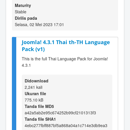
Maturity
Stable
Dirilis pada
Selasa, 02 Mei 2023 17:01
Joomla! 4.3.1 Thai th-TH Language
Pack (v1)
This is the full Thai Language Pack for Joomla!
4.3.1
Didownload
2,241 kali
Ukuran file
775.10 kB
Tanda file MD5
a42a5ab2e95c674252b99cf2101313f3
Tanda file SHA1
4ebc277fbff887bf5a868a04a1c714e3db9ea3