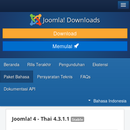
®
JOOMLA!
Joomla! Downloads
DOWNLOAD & KEMBANGKAN
Download
TEMUKAN & PELAJARI
Memulai
DUKUNGAN & KOMUNITAS
REFERENSI DEVELOPER
Beranda
Rilis Terakhir
Pengunduhan
Ekstensi
Paket Bahasa
Persyaratan Teknis
FAQs
Dokumentasi API
Bahasa Indonesia
Joomla! 4 - Thai 4.3.1.1
Stable