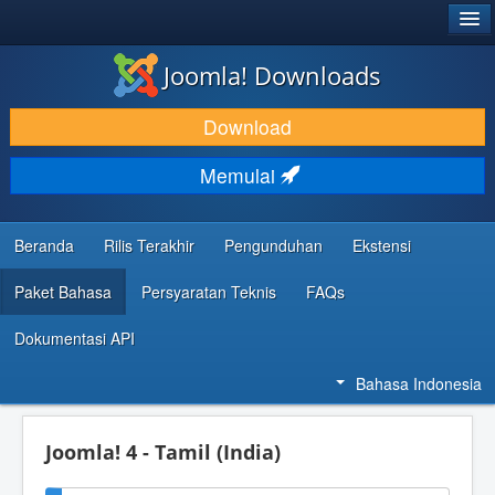
®
JOOMLA!
Joomla! Downloads
DOWNLOAD & KEMBANGKAN
Download
TEMUKAN & PELAJARI
Memulai
DUKUNGAN & KOMUNITAS
REFERENSI DEVELOPER
Beranda
Rilis Terakhir
Pengunduhan
Ekstensi
Paket Bahasa
Persyaratan Teknis
FAQs
Dokumentasi API
Bahasa Indonesia
Joomla! 4 - Tamil (India)