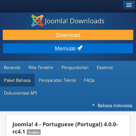
®
JOOMLA!
Joomla! Downloads
DOWNLOAD & KEMBANGKAN
Download
TEMUKAN & PELAJARI
Memulai
DUKUNGAN & KOMUNITAS
REFERENSI DEVELOPER
Beranda
Rilis Terakhir
Pengunduhan
Ekstensi
Paket Bahasa
Persyaratan Teknis
FAQs
Dokumentasi API
Bahasa Indonesia
Joomla! 4 - Portuguese (Portugal) 4.0.0-
rc4.1
Stable