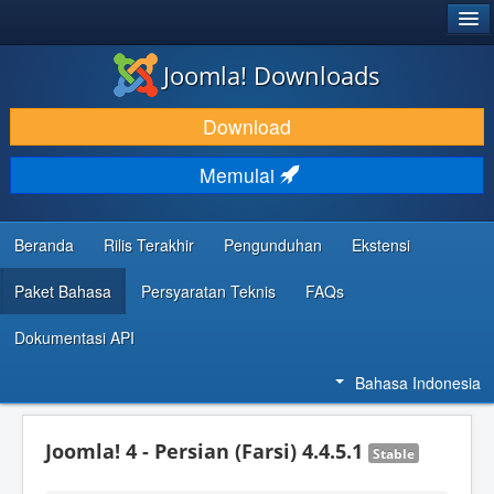
®
JOOMLA!
Joomla! Downloads
DOWNLOAD & KEMBANGKAN
Download
TEMUKAN & PELAJARI
Memulai
DUKUNGAN & KOMUNITAS
REFERENSI DEVELOPER
Beranda
Rilis Terakhir
Pengunduhan
Ekstensi
Paket Bahasa
Persyaratan Teknis
FAQs
Dokumentasi API
Bahasa Indonesia
Joomla! 4 - Persian (Farsi) 4.4.5.1
Stable