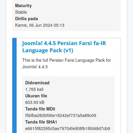
Maturity
Stable
Dirilis pada
Kamis, 06 Jun 2024 05:13
Joomla! 4.4.5 Persian Farsi fa-IR
Language Pack (v1)
This is the full Persian Farsi Language Pack for
Joomla! 4.4.5
Didownload
1,765 kali
Ukuran file
603.93 kB
Tanda file MD5
f5bfba282bf06e18242ef737a5a89c09
Tanda file SHA1
e6615f82395c5ae79704fe908fb18fd48d7cb9