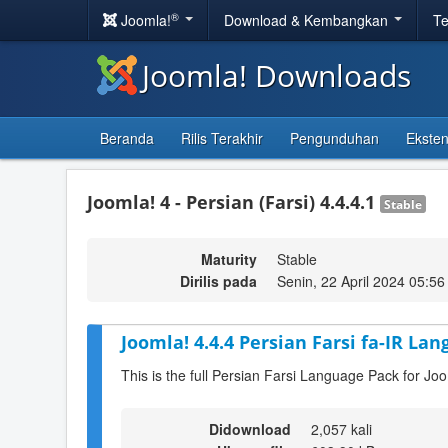
®
Joomla!
Download & Kembangkan
Te
Joomla! Downloads
Beranda
Rilis Terakhir
Pengunduhan
Eksten
Joomla! 4 - Persian (Farsi) 4.4.4.1
Stable
Maturity
Stable
Dirilis pada
Senin, 22 April 2024 05:56
Joomla! 4.4.4 Persian Farsi fa-IR Lan
This is the full Persian Farsi Language Pack for Joo
Didownload
2,057 kali