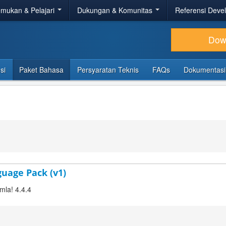
mukan & Pelajari
Dukungan & Komunitas
Referensi Deve
Dow
si
Paket Bahasa
Persyaratan Teknis
FAQs
Dokumentasi
guage Pack (v1)
mla! 4.4.4