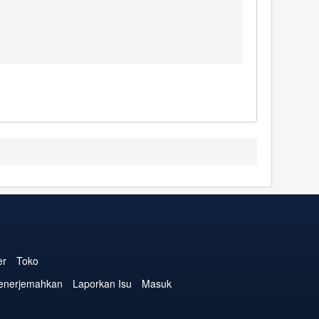
er
Toko
enerjemahkan
Laporkan Isu
Masuk