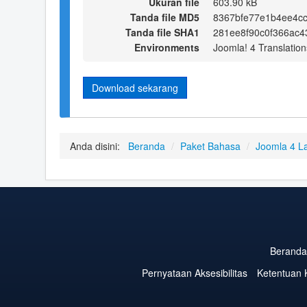
Ukuran file
603.90 kB
Tanda file MD5
8367bfe77e1b4ee4c
Tanda file SHA1
281ee8f90c0f366ac
Environments
Joomla! 4 Translation
Download sekarang
Anda disini:
Beranda
/
Paket Bahasa
/
Joomla 4 L
Beranda
Pernyataan Aksesibilitas
Ketentuan 