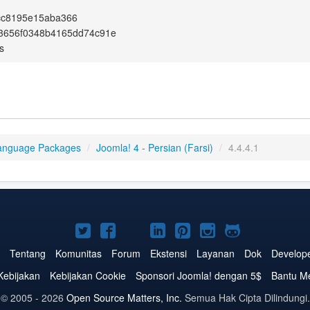
cc8195e15aba366
43656f0348b4165dd74c91e
s
anguage Packages
/
Joomla! 4 - Persian (Farsi)
/
4.4.4.1
Joomla!
Joomla!
Joomla!
Joomla!
Joomla!
Joomla!
Joomla!
di
di
di
di
di
di
di
Tentang
Komunitas
Forum
Ekstensi
Layanan
Dok
Develop
Twitter
Facebook
YouTube
LinkedIn
Pinterest
Instagram
GitHub
Kebijakan
Kebijakan Cookie
Sponsori Joomla! dengan 5$
Bantu M
© 2005 - 2026
Open Source Matters, Inc.
Semua Hak Cipta Dilindungi.