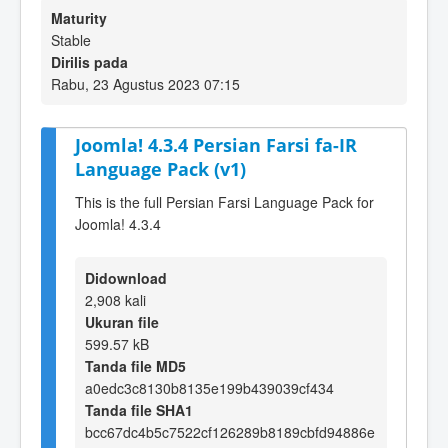
Maturity
Stable
Dirilis pada
Rabu, 23 Agustus 2023 07:15
Joomla! 4.3.4 Persian Farsi fa-IR
Language Pack (v1)
This is the full Persian Farsi Language Pack for
Joomla! 4.3.4
Didownload
2,908 kali
Ukuran file
599.57 kB
Tanda file MD5
a0edc3c8130b8135e199b439039cf434
Tanda file SHA1
bcc67dc4b5c7522cf126289b8189cbfd94886e