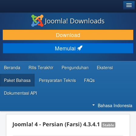
®
JOOMLA!
Joomla! Downloads
DOWNLOAD & KEMBANGKAN
Download
TEMUKAN & PELAJARI
Memulai
DUKUNGAN & KOMUNITAS
REFERENSI DEVELOPER
Beranda
Rilis Terakhir
Pengunduhan
Ekstensi
Paket Bahasa
Persyaratan Teknis
FAQs
Dokumentasi API
Bahasa Indonesia
Joomla! 4 - Persian (Farsi) 4.3.4.1
Stable