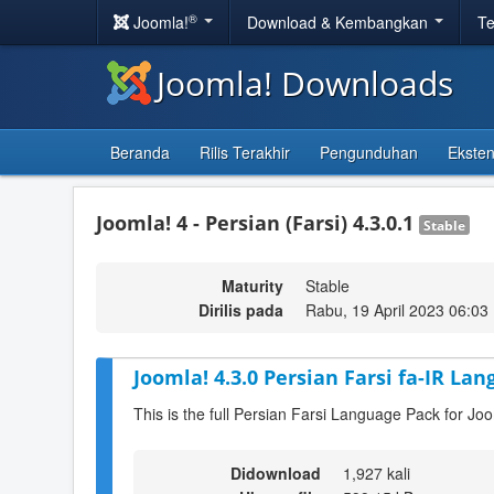
®
Joomla!
Download & Kembangkan
Te
Joomla! Downloads
Beranda
Rilis Terakhir
Pengunduhan
Eksten
Joomla! 4 - Persian (Farsi) 4.3.0.1
Stable
Maturity
Stable
Dirilis pada
Rabu, 19 April 2023 06:03
Joomla! 4.3.0 Persian Farsi fa-IR Lan
This is the full Persian Farsi Language Pack for Joo
Didownload
1,927 kali