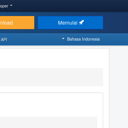
loper
nload
Memulai
Bahasa Indonesia
 API