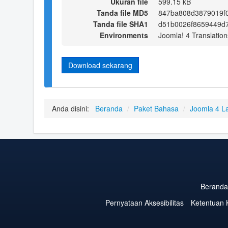
Ukuran file
599.15 kB
Tanda file MD5
847ba808d3879019f
Tanda file SHA1
d51b0026f8659449d
Environments
Joomla! 4 Translation
Download sekarang
Anda disini:
Beranda
/
Paket Bahasa
/
Joomla 4 L
Beranda
Pernyataan Aksesibilitas
Ketentuan 