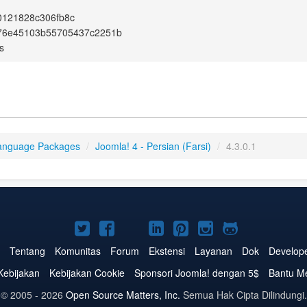
0121828c306fb8c
76e45103b55705437c2251b
s
anguage Packages
/
Joomla! 4 - Persian (Farsi)
/
4.3.0.1
Joomla!
Joomla!
Joomla!
Joomla!
Joomla!
Joomla!
Joomla!
di
di
di
di
di
di
di
Tentang
Komunitas
Forum
Ekstensi
Layanan
Dok
Develop
Twitter
Facebook
YouTube
LinkedIn
Pinterest
Instagram
GitHub
Kebijakan
Kebijakan Cookie
Sponsori Joomla! dengan 5$
Bantu M
© 2005 - 2026
Open Source Matters, Inc.
Semua Hak Cipta Dilindungi.