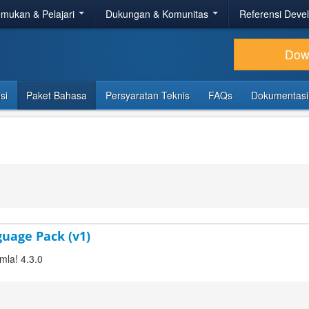
mukan & Pelajari
Dukungan & Komunitas
Referensi Deve
Dow
si
Paket Bahasa
Persyaratan Teknis
FAQs
Dokumentasi
guage Pack (v1)
mla! 4.3.0