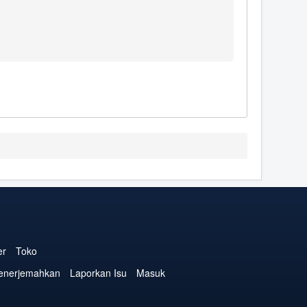
er
Toko
enerjemahkan
Laporkan Isu
Masuk