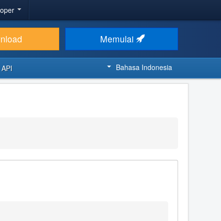
loper
nload
Memulai
Bahasa Indonesia
 API