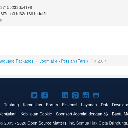
c37155233dc4198
a6f7eca31d62c1661edef51
s
anguage Packages
/
Joomla! 4 - Persian (Farsi)
/
4.2.6.1
Joomla!
Joomla!
Joomla!
Joomla!
Joomla!
Joomla!
Joomla!
di
di
di
di
di
di
di
Tentang
Komunitas
Forum
Ekstensi
Layanan
Dok
Develop
Twitter
Facebook
YouTube
LinkedIn
Pinterest
Instagram
GitHub
Kebijakan
Kebijakan Cookie
Sponsori Joomla! dengan 5$
Bantu M
© 2005 - 2026
Open Source Matters, Inc.
Semua Hak Cipta Dilindungi.