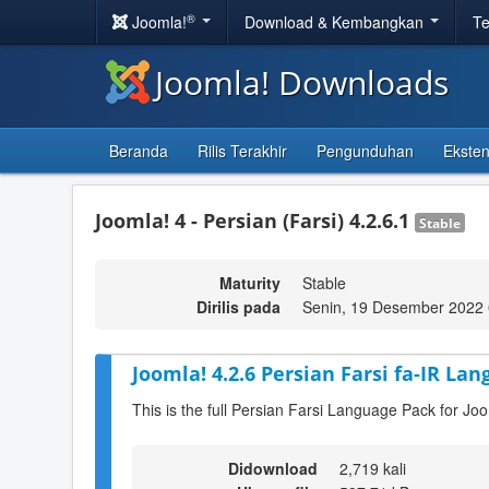
®
Joomla!
Download & Kembangkan
Te
Joomla! Downloads
Beranda
Rilis Terakhir
Pengunduhan
Eksten
Joomla! 4 - Persian (Farsi) 4.2.6.1
Stable
Maturity
Stable
Dirilis pada
Senin, 19 Desember 2022 
Joomla! 4.2.6 Persian Farsi fa-IR Lan
This is the full Persian Farsi Language Pack for Joo
Didownload
2,719 kali