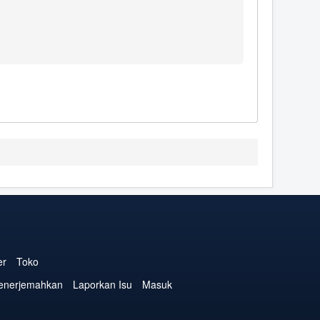
er
Toko
enerjemahkan
Laporkan Isu
Masuk