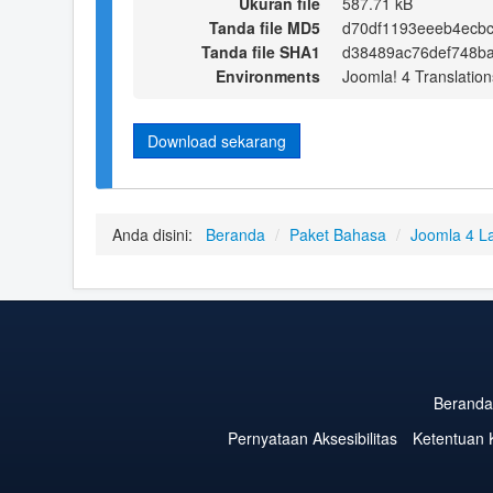
Ukuran file
587.71 kB
Tanda file MD5
d70df1193eeeb4ecb
Tanda file SHA1
d38489ac76def748b
Environments
Joomla! 4 Translation
Download sekarang
Anda disini:
Beranda
/
Paket Bahasa
/
Joomla 4 L
Beranda
Pernyataan Aksesibilitas
Ketentuan 