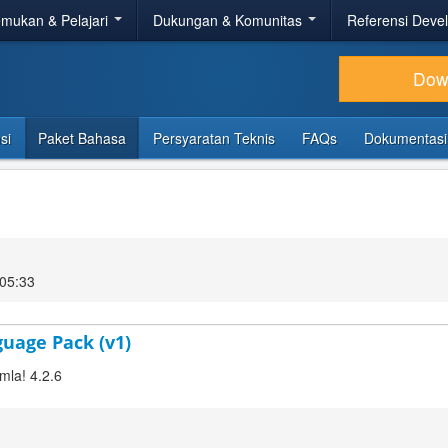
mukan & Pelajari
Dukungan & Komunitas
Referensi Deve
Dow
si
Paket Bahasa
Persyaratan Teknis
FAQs
Dokumentasi
05:33
guage Pack (v1)
mla! 4.2.6