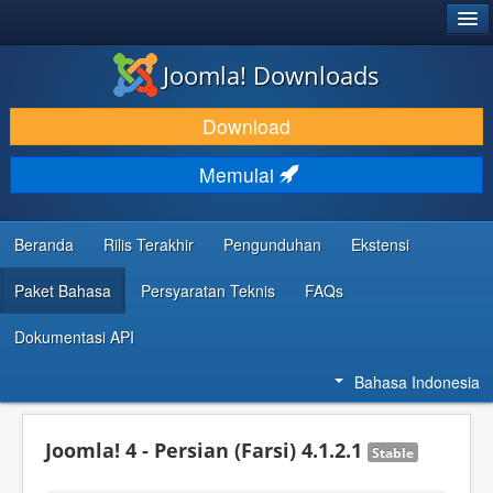
®
JOOMLA!
Joomla! Downloads
DOWNLOAD & KEMBANGKAN
Download
TEMUKAN & PELAJARI
Memulai
DUKUNGAN & KOMUNITAS
REFERENSI DEVELOPER
Beranda
Rilis Terakhir
Pengunduhan
Ekstensi
Paket Bahasa
Persyaratan Teknis
FAQs
Dokumentasi API
Bahasa Indonesia
Joomla! 4 - Persian (Farsi) 4.1.2.1
Stable