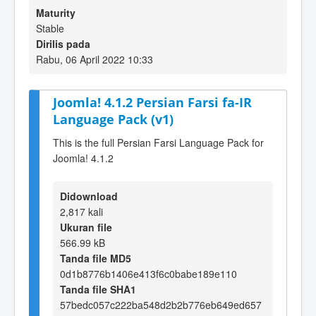
Maturity
Stable
Dirilis pada
Rabu, 06 April 2022 10:33
Joomla! 4.1.2 Persian Farsi fa-IR
Language Pack (v1)
This is the full Persian Farsi Language Pack for
Joomla! 4.1.2
Didownload
2,817 kali
Ukuran file
566.99 kB
Tanda file MD5
0d1b8776b1406e413f6c0babe189e110
Tanda file SHA1
57bedc057c222ba548d2b2b776eb649ed657