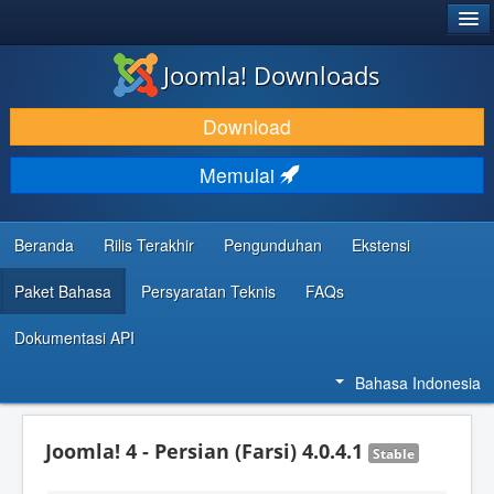
®
JOOMLA!
Joomla! Downloads
DOWNLOAD & KEMBANGKAN
Download
TEMUKAN & PELAJARI
Memulai
DUKUNGAN & KOMUNITAS
REFERENSI DEVELOPER
Beranda
Rilis Terakhir
Pengunduhan
Ekstensi
Paket Bahasa
Persyaratan Teknis
FAQs
Dokumentasi API
Bahasa Indonesia
Joomla! 4 - Persian (Farsi) 4.0.4.1
Stable