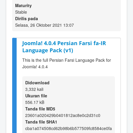
Maturity
Stable
Dirilis pada
Selasa, 26 Oktober 2021 13:07
Joomla! 4.0.4 Persian Farsi fa-IR
Language Pack (v1)
This is the full Persian Farsi Language Pack for
Joomla! 4.0.4
Didownload
3,332 kali
Ukuran file
556.17 kB
Tanda file MD5
23601a020429b0401812ac8e0c2d31c0
Tanda file SHA1
cba1a074508cd62b98b6b577509fc8584ce0fa