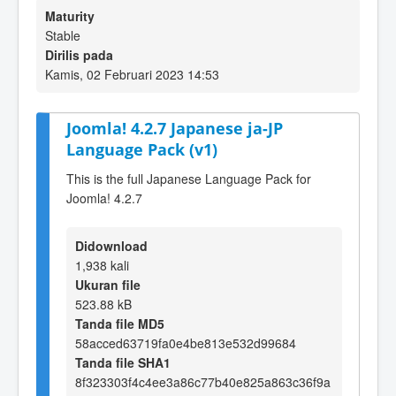
Maturity
Stable
Dirilis pada
Kamis, 02 Februari 2023 14:53
Joomla! 4.2.7 Japanese ja-JP
Language Pack (v1)
This is the full Japanese Language Pack for
Joomla! 4.2.7
Didownload
1,938 kali
Ukuran file
523.88 kB
Tanda file MD5
58acced63719fa0e4be813e532d99684
Tanda file SHA1
8f323303f4c4ee3a86c77b40e825a863c36f9a