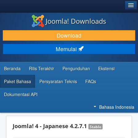
®
JOOMLA!
Joomla! Downloads
DOWNLOAD & KEMBANGKAN
Download
TEMUKAN & PELAJARI
Memulai
DUKUNGAN & KOMUNITAS
REFERENSI DEVELOPER
Beranda
Rilis Terakhir
Pengunduhan
Ekstensi
Paket Bahasa
Persyaratan Teknis
FAQs
Dokumentasi API
Bahasa Indonesia
Joomla! 4 - Japanese 4.2.7.1
Stable