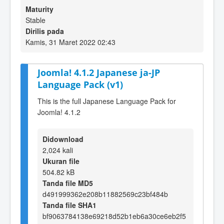
Maturity
Stable
Dirilis pada
Kamis, 31 Maret 2022 02:43
Joomla! 4.1.2 Japanese ja-JP
Language Pack (v1)
This is the full Japanese Language Pack for
Joomla! 4.1.2
Didownload
2,024 kali
Ukuran file
504.82 kB
Tanda file MD5
d491999362e208b11882569c23bf484b
Tanda file SHA1
bf9063784138e69218d52b1eb6a30ce6eb2f5