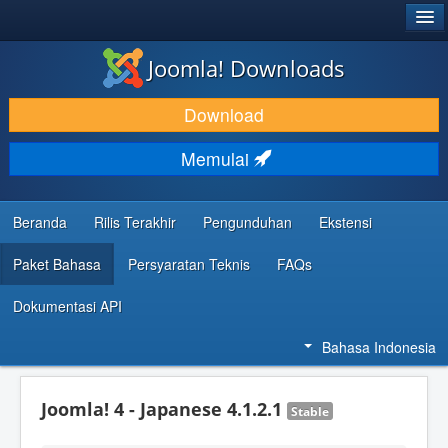
®
JOOMLA!
Joomla! Downloads
DOWNLOAD & KEMBANGKAN
Download
TEMUKAN & PELAJARI
Memulai
DUKUNGAN & KOMUNITAS
REFERENSI DEVELOPER
Beranda
Rilis Terakhir
Pengunduhan
Ekstensi
Paket Bahasa
Persyaratan Teknis
FAQs
Dokumentasi API
Bahasa Indonesia
Joomla! 4 - Japanese 4.1.2.1
Stable