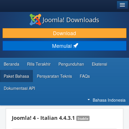
®
JOOMLA!
Joomla! Downloads
DOWNLOAD & KEMBANGKAN
Download
TEMUKAN & PELAJARI
Memulai
DUKUNGAN & KOMUNITAS
REFERENSI DEVELOPER
Beranda
Rilis Terakhir
Pengunduhan
Ekstensi
Paket Bahasa
Persyaratan Teknis
FAQs
Dokumentasi API
Bahasa Indonesia
Joomla! 4 - Italian 4.4.3.1
Stable