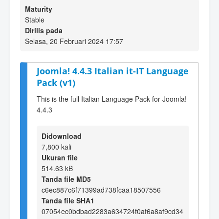
Maturity
Stable
Dirilis pada
Selasa, 20 Februari 2024 17:57
Joomla! 4.4.3 Italian it-IT Language
Pack (v1)
This is the full Italian Language Pack for Joomla!
4.4.3
Didownload
7,800 kali
Ukuran file
514.63 kB
Tanda file MD5
c6ec887c6f71399ad738fcaa18507556
Tanda file SHA1
07054ec0bdbad2283a634724f0af6a8af9cd34