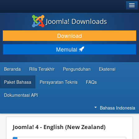
®
JOOMLA!
Joomla! Downloads
DOWNLOAD & KEMBANGKAN
Download
TEMUKAN & PELAJARI
Memulai
DUKUNGAN & KOMUNITAS
REFERENSI DEVELOPER
Beranda
Rilis Terakhir
Pengunduhan
Ekstensi
Paket Bahasa
Persyaratan Teknis
FAQs
Dokumentasi API
Bahasa Indonesia
Joomla! 4 - English (New Zealand)