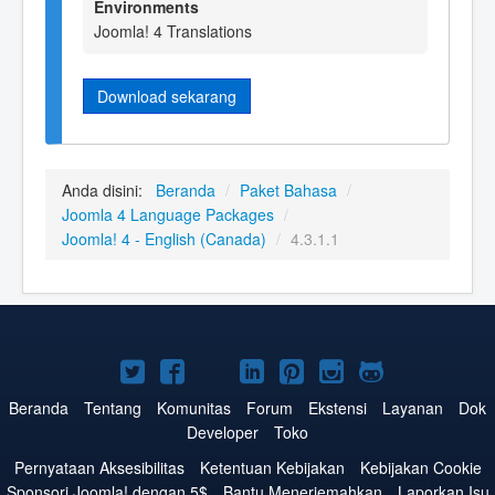
Environments
Joomla! 4 Translations
Download sekarang
Anda disini:
Beranda
/
Paket Bahasa
/
Joomla 4 Language Packages
/
Joomla! 4 - English (Canada)
/
4.3.1.1
Joomla!
Joomla!
Joomla!
Joomla!
Joomla!
Joomla!
Joomla!
di
di
di
di
di
di
di
Beranda
Tentang
Komunitas
Forum
Ekstensi
Layanan
Dok
Developer
Toko
Twitter
Facebook
YouTube
LinkedIn
Pinterest
Instagram
GitHub
Pernyataan Aksesibilitas
Ketentuan Kebijakan
Kebijakan Cookie
Sponsori Joomla! dengan 5$
Bantu Menerjemahkan
Laporkan Isu