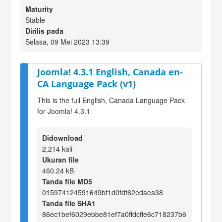
Maturity
Stable
Dirilis pada
Selasa, 09 Mei 2023 13:39
Joomla! 4.3.1 English, Canada en-
CA Language Pack (v1)
This is the full English, Canada Language Pack
for Joomla! 4.3.1
Didownload
2,214 kali
Ukuran file
460.24 kB
Tanda file MD5
015974124591649bf1d0fdf62edaea38
Tanda file SHA1
86ec1bef6029ebbe81ef7a0ffdcffe6c718237b6