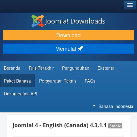
®
JOOMLA!
Joomla! Downloads
DOWNLOAD & KEMBANGKAN
Download
TEMUKAN & PELAJARI
Memulai
DUKUNGAN & KOMUNITAS
REFERENSI DEVELOPER
Beranda
Rilis Terakhir
Pengunduhan
Ekstensi
Paket Bahasa
Persyaratan Teknis
FAQs
Dokumentasi API
Bahasa Indonesia
Joomla! 4 - English (Canada) 4.3.1.1
Stable