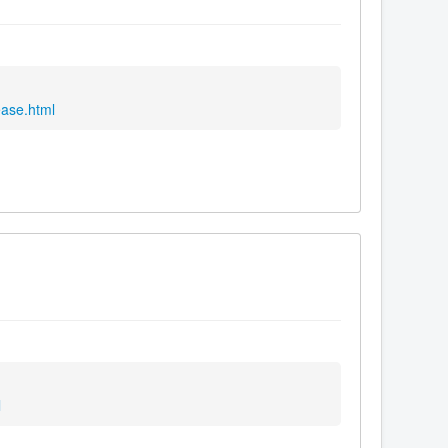
ease.html
l