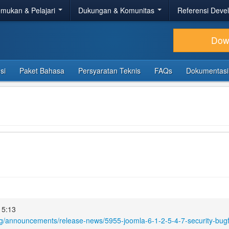
mukan & Pelajari
Dukungan & Komunitas
Referensi Deve
Dow
si
Paket Bahasa
Persyaratan Teknis
FAQs
Dokumentasi
15:13
rg/announcements/release-news/5955-joomla-6-1-2-5-4-7-security-bugf