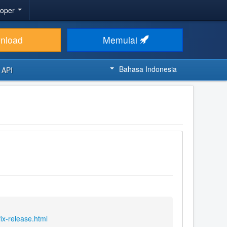
loper
nload
Memulai
Bahasa Indonesia
 API
ix-release.html