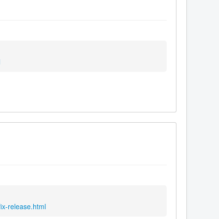
l
ix-release.html