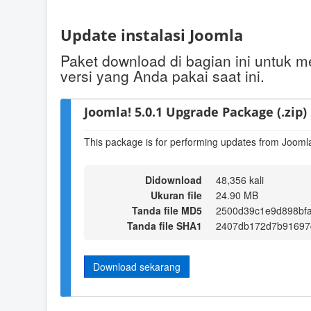
Update instalasi Joomla
Paket download di bagian ini untuk me
versi yang Anda pakai saat ini.
Joomla! 5.0.1 Upgrade Package (.zip)
This package is for performing updates from Joomla!
Didownload
48,356 kali
Ukuran file
24.90 MB
Tanda file MD5
2500d39c1e9d898bf
Tanda file SHA1
2407db172d7b91697
Download sekarang