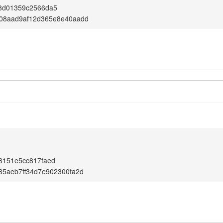
8d01359c2566da5
08aad9af12d365e8e40aadd
3151e5cc817faed
35aeb7ff34d7e902300fa2d