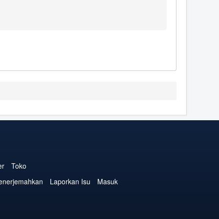
er
Toko
enerjemahkan
Laporkan Isu
Masuk