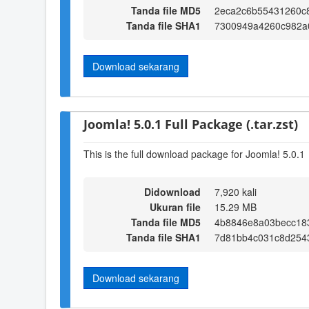
Tanda file MD5
2eca2c6b55431260c
Tanda file SHA1
7300949a4260c982a
Download sekarang
Joomla! 5.0.1 Full Package (.tar.zst)
This is the full download package for Joomla! 5.0.1
Didownload
7,920 kali
Ukuran file
15.29 MB
Tanda file MD5
4b8846e8a03becc18
Tanda file SHA1
7d81bb4c031c8d254
Download sekarang