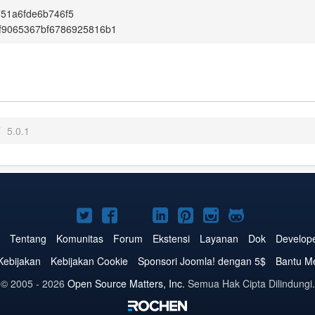
51a6fde6b746f5
f9065367bf6786925816b1
/
5.0.1
Joomla!
Joomla!
Joomla!
Joomla!
Joomla!
Joomla!
Joomla!
di
di
di
di
di
di
di
Tentang
Komunitas
Forum
Ekstensi
Layanan
Dok
Develop
Twitter
Facebook
YouTube
LinkedIn
Pinterest
Instagram
GitHub
Kebijakan
Kebijakan Cookie
Sponsori Joomla! dengan 5$
Bantu M
© 2005 - 2026
Open Source Matters, Inc.
Semua Hak Cipta Dilindungi.