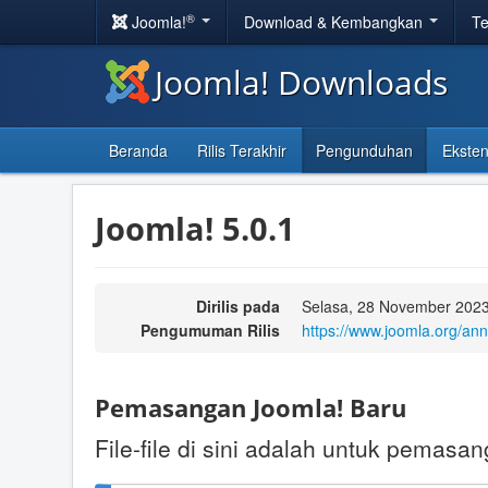
®
Joomla!
Download & Kembangkan
Te
Joomla! Downloads
Beranda
Rilis Terakhir
Pengunduhan
Eksten
Joomla! 5.0.1
Dirilis pada
Selasa, 28 November 2023
Pengumuman Rilis
https://www.joomla.org/an
Pemasangan Joomla! Baru
File-file di sini adalah untuk pemasa