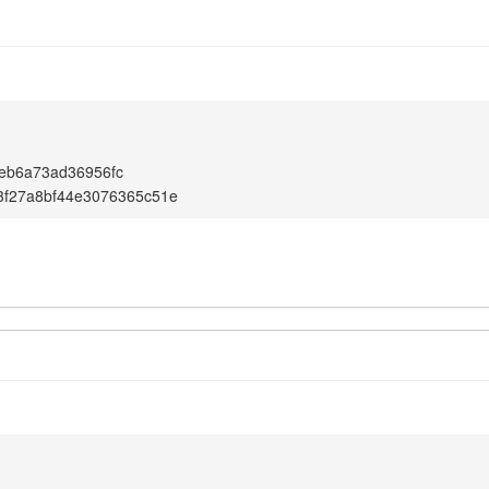
eb6a73ad36956fc
3f27a8bf44e3076365c51e