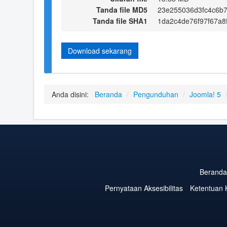
Tanda file MD5
23e255036d3fc4c6b7
Tanda file SHA1
1da2c4de76f97f67a8
Download sekarang
Anda disini:
Beranda
/
Pengunduhan
/
Joomla! 5
Beranda
Pernyataan Aksesibilitas
Ketentuan 