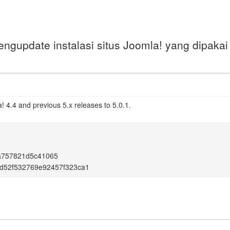
ngupdate instalasi situs Joomla! yang dipakai 
 4.4 and previous 5.x releases to 5.0.1.
a757821d5c41065
d52f532769e92457f323ca1