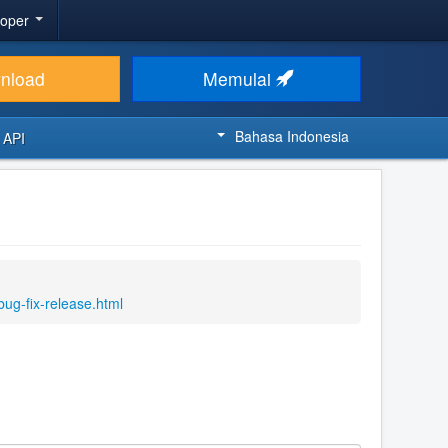
loper
nload
Memulai
Bahasa Indonesia
 API
ug-fix-release.html