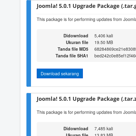
Joomla! 5.0.1 Upgrade Package (.tar.
This package is for performing updates from Joomla!
Didownload
5,406 kali
Ukuran file
19.50 MB
Tanda file MD5
68284869ce21e8308
Tanda file SHA1
bed242c0e85ef12f4
Download sekarang
Joomla! 5.0.1 Upgrade Package (.tar.z
This package is for performing updates from Joomla!
Didownload
7,485 kali
Ukuran file
13.83 MB