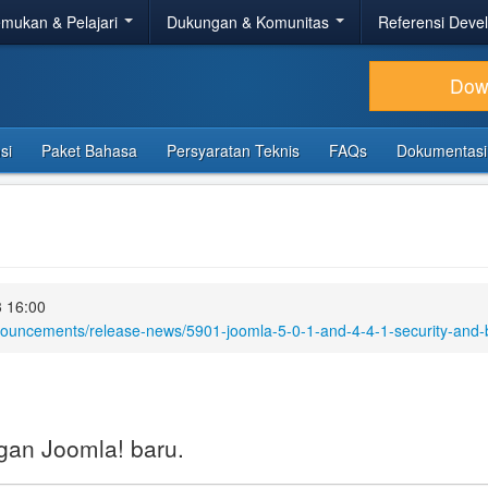
mukan & Pelajari
Dukungan & Komunitas
Referensi Deve
Dow
si
Paket Bahasa
Persyaratan Teknis
FAQs
Dokumentasi
 16:00
nouncements/release-news/5901-joomla-5-0-1-and-4-4-1-security-and-b
ngan Joomla! baru.