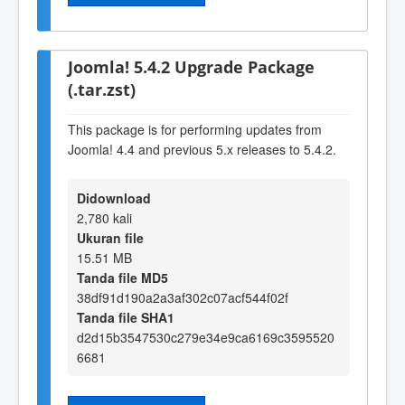
Joomla! 5.4.2 Upgrade Package
(.tar.zst)
This package is for performing updates from
Joomla! 4.4 and previous 5.x releases to 5.4.2.
Didownload
2,780 kali
Ukuran file
15.51 MB
Tanda file MD5
38df91d190a2a3af302c07acf544f02f
Tanda file SHA1
d2d15b3547530c279e34e9ca6169c3595520
6681