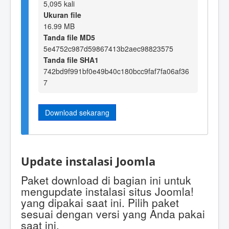
5,095 kali
Ukuran file
16.99 MB
Tanda file MD5
5e4752c987d59867413b2aec98823575
Tanda file SHA1
742bd9f991bf0e49b40c180bcc9faf7fa06af36
7
Download sekarang
Update instalasi Joomla
Paket download di bagian ini untuk
mengupdate instalasi situs Joomla!
yang dipakai saat ini. Pilih paket
sesuai dengan versi yang Anda pakai
saat ini.