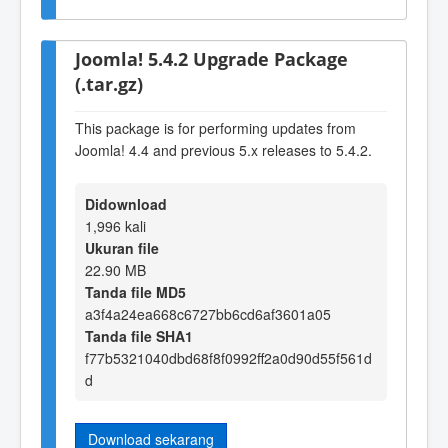
Joomla! 5.4.2 Upgrade Package
(.tar.gz)
This package is for performing updates from
Joomla! 4.4 and previous 5.x releases to 5.4.2.
Didownload
1,996 kali
Ukuran file
22.90 MB
Tanda file MD5
a3f4a24ea668c6727bb6cd6af3601a05
Tanda file SHA1
f77b5321040dbd68f8f0992ff2a0d90d55f561d
d
Download sekarang