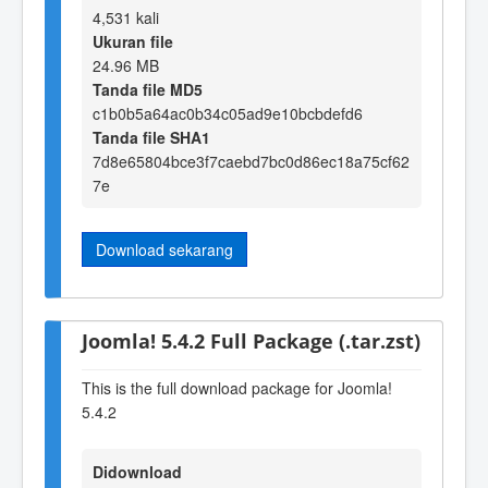
4,531 kali
Ukuran file
24.96 MB
Tanda file MD5
c1b0b5a64ac0b34c05ad9e10bcbdefd6
Tanda file SHA1
7d8e65804bce3f7caebd7bc0d86ec18a75cf62
7e
Download sekarang
Joomla! 5.4.2 Full Package (.tar.zst)
This is the full download package for Joomla!
5.4.2
Didownload