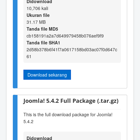
Didownload
10,706 kali
Ukuran file
31.17 MB
Tanda file MD5
cb158191a2a7d649979458b076aef9f9
Tanda file SHA1
2d58b378b6f41f7a0617158bd03ac07f0d647c
61
Download sekarang
Joomla! 5.4.2 Full Package (.tar.gz)
This is the full download package for Joomla!
5.4.2
Didownload