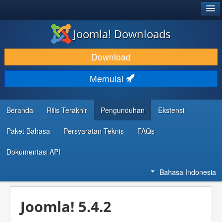
®
JOOMLA!
Joomla! Downloads
DOWNLOAD & KEMBANGKAN
Download
TEMUKAN & PELAJARI
Memulai
DUKUNGAN & KOMUNITAS
REFERENSI DEVELOPER
Beranda
Rilis Terakhir
Pengunduhan
Ekstensi
Paket Bahasa
Persyaratan Teknis
FAQs
Dokumentasi API
Bahasa Indonesia
Joomla! 5.4.2