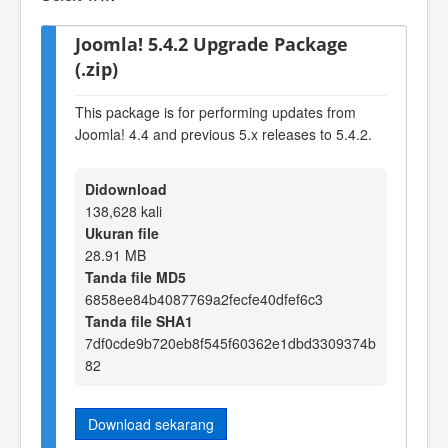
Joomla! 5.4.2 Upgrade Package
(.zip)
This package is for performing updates from
Joomla! 4.4 and previous 5.x releases to 5.4.2.
Didownload
138,628 kali
Ukuran file
28.91 MB
Tanda file MD5
6858ee84b4087769a2fecfe40dfef6c3
Tanda file SHA1
7df0cde9b720eb8f545f60362e1dbd3309374b
82
Download sekarang