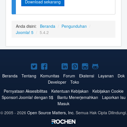
Download sekarang
Anda disini:
Beranda
/
Pengunduhan
/
Joomla! 5
/
5.4.2
Joomla!
Joomla!
Joomla!
Joomla!
Joomla!
Joomla!
Joomla!
di
di
di
di
di
di
di
Beranda
Tentang
Komunitas
Forum
Ekstensi
Layanan
Dok
Developer
Toko
Twitter
Facebook
YouTube
LinkedIn
Pinterest
Instagram
GitHub
Pernyataan Aksesibilitas
Ketentuan Kebijakan
Kebijakan Cookie
Sponsori Joomla! dengan 5$
Bantu Menerjemahkan
Laporkan Isu
Masuk
© 2005 - 2026
Open Source Matters, Inc.
Semua Hak Cipta Dilindungi.