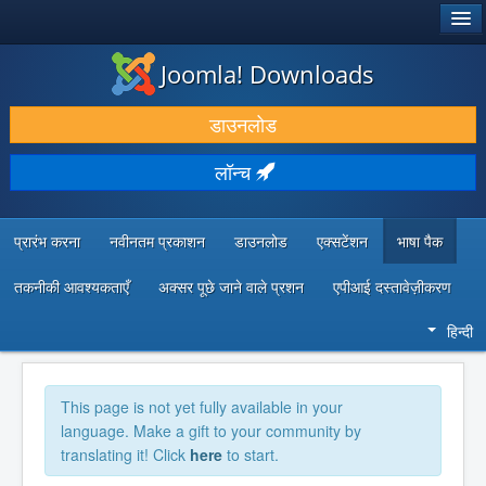
®
जूमला!
Joomla! Downloads
डाउनलोड करें और बढ़ाएं
डाउनलोड
खोजें और जानें
लॉन्च
सामुदायिक समर्थन
डेवलपर संसाधन
प्रारंभ करना
नवीनतम प्रकाशन
डाउनलोड
एक्सटेंशन
भाषा पैक
तकनीकी आवश्यकताएँ
अक्सर पूछे जाने वाले प्रशन
एपीआई दस्तावेज़ीकरण
हिन्दी
This page is not yet fully available in your
language. Make a gift to your community by
translating it! Click
here
to start.