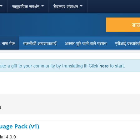
सामुदायिक समर्थन
डेवलपर संसाधन
डा
भाषा पैक
तकनीकी आवश्यकताएँ
अक्सर पूछे जाने वाले प्रशन
एपीआई दस्तावे
ake a gift to your community by translating it! Click
here
to start.
4
guage Pack (v1)
la! 4.0.0