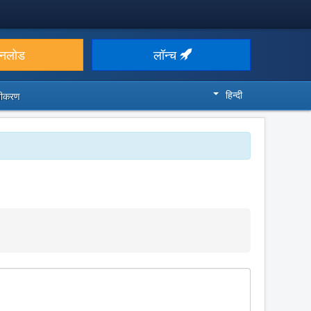
उनलोड
लॉन्च
हिन्दी
ज़ीकरण