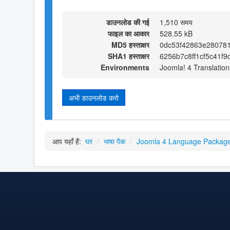
डाउनलोड की गई
1,510 समय
फाइल का आकार
528.55 kB
MD5 हस्ताक्षर
0dc53f42863e28078
SHA1 हस्ताक्षर
6256b7c8ff1cf5c41f
Environments
Joomla! 4 Translation
अभी डाउनलोड करो
आप यहाँ हैं:
घर
/
भाषा पैक
/
Joomla 4 Language Packag