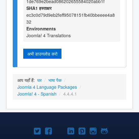
1de769e2bead086202655584020abb1f
SHA1 हस्ताक्षर
ec3c0d79d9eb2feff95078151fb40bbeeee4a8
32
Environments
Joomla! 4 Translations
अभी डाउनलोड करो
आप यहाँ हैं:
घर
/
भाषा पैक
/
Joomla 4 Language Packages
/
Joomla! 4 - Spanish
/
4.4.4.1
Joomla!
Joomla!
Joomla!
Joomla!
Joomla!
Joomla!
Joomla!