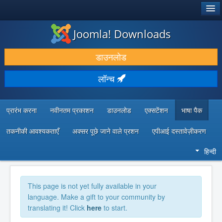
®
जूमला!
Joomla! Downloads
डाउनलोड करें और बढ़ाएं
डाउनलोड
खोजें और जानें
लॉन्च
सामुदायिक समर्थन
डेवलपर संसाधन
प्रारंभ करना
नवीनतम प्रकाशन
डाउनलोड
एक्सटेंशन
भाषा पैक
तकनीकी आवश्यकताएँ
अक्सर पूछे जाने वाले प्रशन
एपीआई दस्तावेज़ीकरण
हिन्दी
This page is not yet fully available in your
language. Make a gift to your community by
translating it! Click
here
to start.