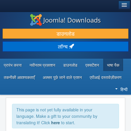
®
जूमला!
Joomla! Downloads
डाउनलोड करें और बढ़ाएं
डाउनलोड
खोजें और जानें
लॉन्च
सामुदायिक समर्थन
डेवलपर संसाधन
प्रारंभ करना
नवीनतम प्रकाशन
डाउनलोड
एक्सटेंशन
भाषा पैक
तकनीकी आवश्यकताएँ
अक्सर पूछे जाने वाले प्रशन
एपीआई दस्तावेज़ीकरण
हिन्दी
This page is not yet fully available in your
language. Make a gift to your community by
translating it! Click
here
to start.