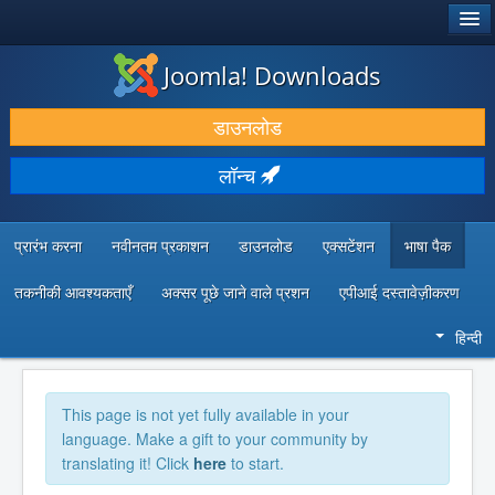
®
जूमला!
Joomla! Downloads
डाउनलोड करें और बढ़ाएं
डाउनलोड
खोजें और जानें
लॉन्च
सामुदायिक समर्थन
डेवलपर संसाधन
प्रारंभ करना
नवीनतम प्रकाशन
डाउनलोड
एक्सटेंशन
भाषा पैक
तकनीकी आवश्यकताएँ
अक्सर पूछे जाने वाले प्रशन
एपीआई दस्तावेज़ीकरण
हिन्दी
This page is not yet fully available in your
language. Make a gift to your community by
translating it! Click
here
to start.