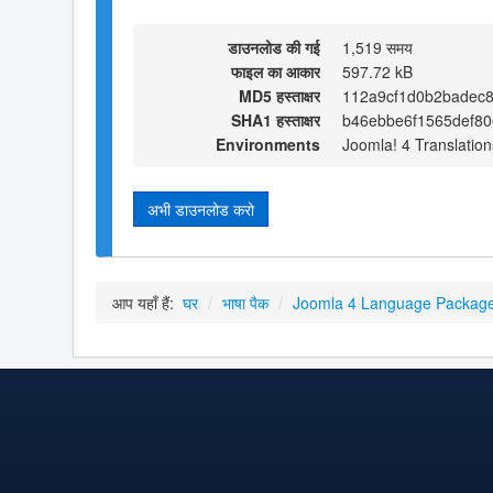
डाउनलोड की गई
1,519 समय
फाइल का आकार
597.72 kB
MD5 हस्ताक्षर
112a9cf1d0b2badec8
SHA1 हस्ताक्षर
b46ebbe6f1565def8
Environments
Joomla! 4 Translation
अभी डाउनलोड करो
आप यहाँ हैं:
घर
/
भाषा पैक
/
Joomla 4 Language Packag