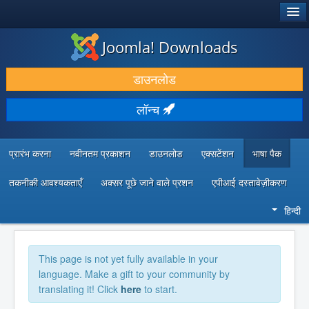
®
जूमला!
Joomla! Downloads
डाउनलोड करें और बढ़ाएं
डाउनलोड
खोजें और जानें
लॉन्च
सामुदायिक समर्थन
डेवलपर संसाधन
प्रारंभ करना
नवीनतम प्रकाशन
डाउनलोड
एक्सटेंशन
भाषा पैक
तकनीकी आवश्यकताएँ
अक्सर पूछे जाने वाले प्रशन
एपीआई दस्तावेज़ीकरण
हिन्दी
This page is not yet fully available in your
language. Make a gift to your community by
translating it! Click
here
to start.