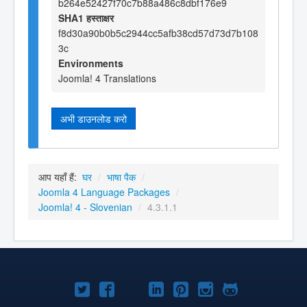
b264e52427f70c7b88a486c8dbf176e9
SHA1 हस्ताक्षर
f8d30a90b0b5c2944cc5afb38cd57d73d7b108
3c
Environments
Joomla! 4 Translations
अभी डाउनलोड करो
आप यहाँ हैं:
घर
/
भाषा पैक
/
Joomla 4 Language Packages
/
Joomla! 4 - Slovenian
/
4.3.1.1
Joomla!
Joomla!
Joomla!
Joomla!
Joomla!
Joomla!
Joomla!