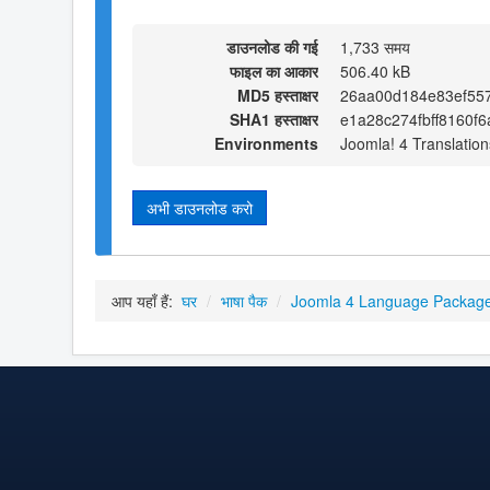
डाउनलोड की गई
1,733 समय
फाइल का आकार
506.40 kB
MD5 हस्ताक्षर
26aa00d184e83ef55
SHA1 हस्ताक्षर
e1a28c274fbff8160f
Environments
Joomla! 4 Translation
अभी डाउनलोड करो
आप यहाँ हैं:
घर
/
भाषा पैक
/
Joomla 4 Language Packag