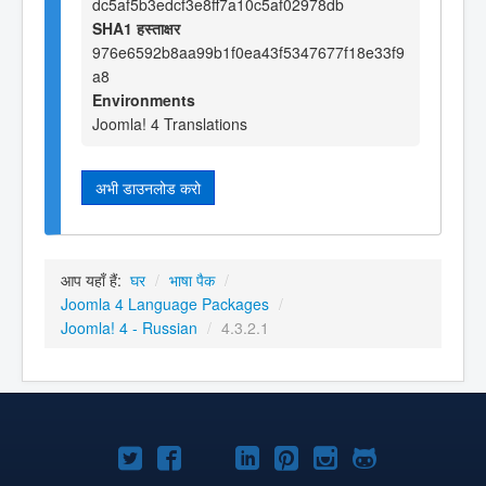
dc5af5b3edcf3e8ff7a10c5af02978db
SHA1 हस्ताक्षर
976e6592b8aa99b1f0ea43f5347677f18e33f9
a8
Environments
Joomla! 4 Translations
अभी डाउनलोड करो
आप यहाँ हैं:
घर
/
भाषा पैक
/
Joomla 4 Language Packages
/
Joomla! 4 - Russian
/
4.3.2.1
Joomla!
Joomla!
Joomla!
Joomla!
Joomla!
Joomla!
Joomla!