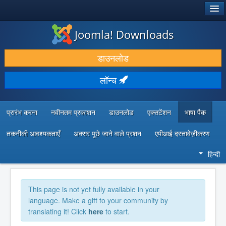
®
जूमला!
Joomla! Downloads
डाउनलोड करें और बढ़ाएं
डाउनलोड
खोजें और जानें
लॉन्च
सामुदायिक समर्थन
डेवलपर संसाधन
प्रारंभ करना
नवीनतम प्रकाशन
डाउनलोड
एक्सटेंशन
भाषा पैक
तकनीकी आवश्यकताएँ
अक्सर पूछे जाने वाले प्रशन
एपीआई दस्तावेज़ीकरण
हिन्दी
This page is not yet fully available in your
language. Make a gift to your community by
translating it! Click
here
to start.