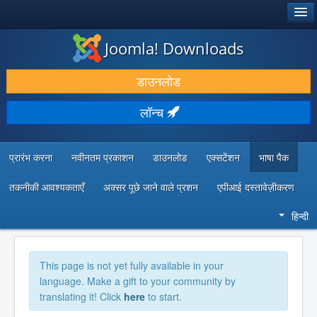
®
जूमला!
Joomla! Downloads
डाउनलोड करें और बढ़ाएं
डाउनलोड
खोजें और जानें
लॉन्च
सामुदायिक समर्थन
डेवलपर संसाधन
प्रारंभ करना
नवीनतम प्रकाशन
डाउनलोड
एक्सटेंशन
भाषा पैक
तकनीकी आवश्यकताएँ
अक्सर पूछे जाने वाले प्रशन
एपीआई दस्तावेज़ीकरण
हिन्दी
This page is not yet fully available in your
language. Make a gift to your community by
translating it! Click
here
to start.