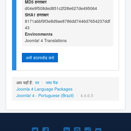
MD5 हस्ताक्षर
d04e9f508ded851c2f28e627de495064
SHA1 हस्ताक्षर
8171abbf9f3e8d9ae8786dd7446d7654237ddf
43
Environments
Joomla! 4 Translations
अभी डाउनलोड करो
आप यहाँ हैं:
घर
/
भाषा पैक
/
Joomla 4 Language Packages
/
Joomla! 4 - Portuguese (Brazil)
/
4.4.6.5
Joomla!
Joomla!
Joomla!
Joomla!
Joomla!
Joomla!
Joomla!