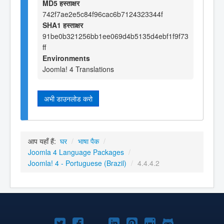
MD5 हस्ताक्षर
742f7ae2e5c84f96cac6b7124323344f
SHA1 हस्ताक्षर
91be0b321256bb1ee069d4b5135d4ebf1f9f73
ff
Environments
Joomla! 4 Translations
अभी डाउनलोड करो
आप यहाँ हैं:
घर
/
भाषा पैक
/
Joomla 4 Language Packages
/
Joomla! 4 - Portuguese (Brazil)
/
4.4.4.2
Joomla!
Joomla!
Joomla!
Joomla!
Joomla!
Joomla!
Joomla!