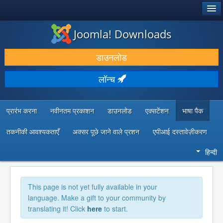
®
जूमला!
Joomla! Downloads
डाउनलोड करें और बढ़ाएं
डाउनलोड
खोजें और जानें
लॉन्च
सामुदायिक समर्थन
डेवलपर संसाधन
प्रारंभ करना
नवीनतम प्रकाशन
डाउनलोड
एक्सटेंशन
भाषा पैक
तकनीकी आवश्यकताएँ
अक्सर पूछे जाने वाले प्रशन
एपीआई दस्तावेज़ीकरण
हिन्दी
This page is not yet fully available in your
language. Make a gift to your community by
translating it! Click
here
to start.