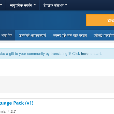
सामुदायिक समर्थन
डेवलपर संसाधन
डा
भाषा पैक
तकनीकी आवश्यकताएँ
अक्सर पूछे जाने वाले प्रशन
एपीआई दस्तावे
ake a gift to your community by translating it! Click
here
to start.
9
guage Pack (v1)
mla! 4.2.7