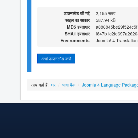
डाउनलोड की गई
2,155 समय
फाइल का आकार
587.94 kB
MD5 हस्ताक्षर
a886845be29f524c5f
SHA1 हस्ताक्षर
f847b1c2fe697a262
Environments
Joomla! 4 Translation
अभी डाउनलोड करो
आप यहाँ हैं:
घर
/
भाषा पैक
/
Joomla 4 Language Packag