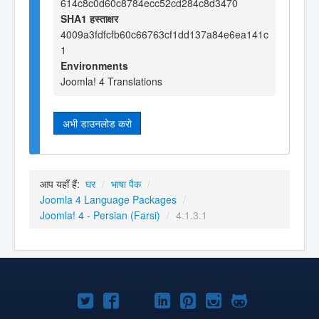
614c8c0d60c8784ecc52cd284c8d3470
SHA1 हस्ताक्षर
4009a3fdfcfb60c66763cf1dd137a84e6ea141c
1
Environments
Joomla! 4 Translations
अभी डाउनलोड करो
आप यहाँ हैं:
घर
/
भाषा पैक
/
Joomla 4 Language Packages
/
Joomla! 4 - Persian (Farsi)
/
4.1.3.1
Joomla!
Joomla!
Joomla!
Joomla!
Joomla!
Joomla!
Joomla!