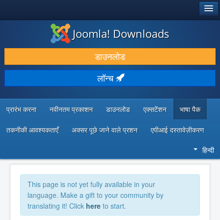
®
जूमला!
Joomla! Downloads
डाउनलोड करें और बढ़ाएं
डाउनलोड
खोजें और जानें
लॉन्च
सामुदायिक समर्थन
डेवलपर संसाधन
प्रारंभ करना
नवीनतम प्रकाशन
डाउनलोड
एक्सटेंशन
भाषा पैक
तकनीकी आवश्यकताएँ
अक्सर पूछे जाने वाले प्रशन
एपीआई दस्तावेज़ीकरण
हिन्दी
This page is not yet fully available in your
language. Make a gift to your community by
translating it! Click
here
to start.