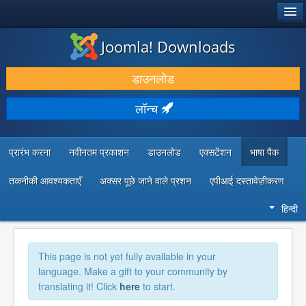
®
जूमला!
Joomla! Downloads
डाउनलोड करें और बढ़ाएं
डाउनलोड
खोजें और जानें
लॉन्च
सामुदायिक समर्थन
डेवलपर संसाधन
प्रारंभ करना
नवीनतम प्रकाशन
डाउनलोड
एक्सटेंशन
भाषा पैक
तकनीकी आवश्यकताएँ
अक्सर पूछे जाने वाले प्रशन
एपीआई दस्तावेज़ीकरण
हिन्दी
This page is not yet fully available in your
language. Make a gift to your community by
translating it! Click
here
to start.