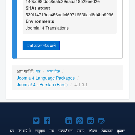
140bd98fddc8eafc39eaaa18529eed2e
SHA1 हस्ताक्षर
539f14719ec456adfcf6971653ffacf8d4bb9296
Environments
Joomla! 4 Translations
अभी डाउनलोड करो
आप यहाँ हैं:
घर
/
भाषा पैक
/
Joomla 4 Language Packages
/
Joomla! 4 - Persian (Farsi)
/
4.1.0.1
Joomla!
Joomla!
Joomla!
Joomla!
Joomla!
Joomla!
Joomla!
Twitter
Facebook
GitHub
LinkedIn
Pinterest
Instagram
GitHub
घर
के बारे में
समुदाय
मंच
एक्सटेंशन
सेवाएं
डॉक्स
डेवलपर
दुकान