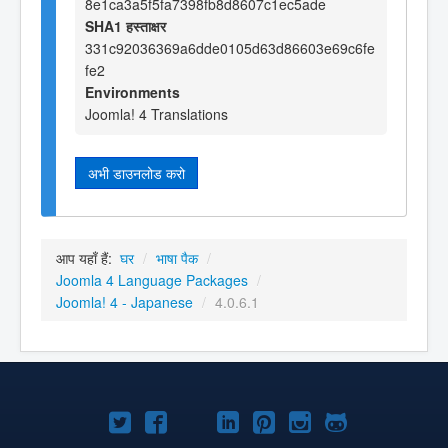
8e1ca3a5f5fa7398fb8d8607c1ec5ade
SHA1 हस्ताक्षर
331c92036369a6dde0105d63d86603e69c6fe
fe2
Environments
Joomla! 4 Translations
अभी डाउनलोड करो
आप यहाँ हैं:
घर
/
भाषा पैक
/
Joomla 4 Language Packages
/
Joomla! 4 - Japanese
/
4.0.6.1
Joomla!
Joomla!
Joomla!
Joomla!
Joomla!
Joomla!
Joomla!