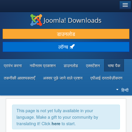
®
जूमला!
Joomla! Downloads
डाउनलोड करें और बढ़ाएं
डाउनलोड
खोजें और जानें
लॉन्च
सामुदायिक समर्थन
डेवलपर संसाधन
प्रारंभ करना
नवीनतम प्रकाशन
डाउनलोड
एक्सटेंशन
भाषा पैक
तकनीकी आवश्यकताएँ
अक्सर पूछे जाने वाले प्रशन
एपीआई दस्तावेज़ीकरण
हिन्दी
This page is not yet fully available in your
language. Make a gift to your community by
translating it! Click
here
to start.