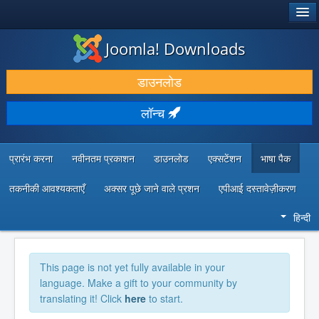
®
जूमला!
Joomla! Downloads
डाउनलोड करें और बढ़ाएं
डाउनलोड
खोजें और जानें
लॉन्च
सामुदायिक समर्थन
डेवलपर संसाधन
प्रारंभ करना
नवीनतम प्रकाशन
डाउनलोड
एक्सटेंशन
भाषा पैक
तकनीकी आवश्यकताएँ
अक्सर पूछे जाने वाले प्रशन
एपीआई दस्तावेज़ीकरण
हिन्दी
This page is not yet fully available in your
language. Make a gift to your community by
translating it! Click
here
to start.