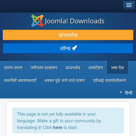
®
जूमला!
Joomla! Downloads
डाउनलोड करें और बढ़ाएं
डाउनलोड
खोजें और जानें
लॉन्च
सामुदायिक समर्थन
डेवलपर संसाधन
प्रारंभ करना
नवीनतम प्रकाशन
डाउनलोड
एक्सटेंशन
भाषा पैक
तकनीकी आवश्यकताएँ
अक्सर पूछे जाने वाले प्रशन
एपीआई दस्तावेज़ीकरण
हिन्दी
This page is not yet fully available in your
language. Make a gift to your community by
translating it! Click
here
to start.