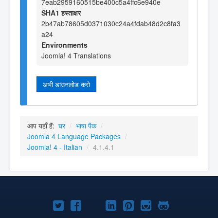
7eab2959160515be400c5a4ffc6e940e
SHA1 हस्ताक्षर
2b47ab78605d0371030c24a4fdab48d2c8fa3
a24
Environments
Joomla! 4 Translations
अभी डाउनलोड करो
आप यहाँ हैं:
घर
/
भाषा पैक
/
Joomla 4 Language Packages
/
Joomla! 4 - Italian
/
4.1.4.1
Joomla!
Joomla!
Joomla!
Joomla!
Joomla!
Joomla!
Joomla!