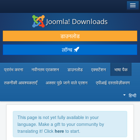
®
जूमला!
Joomla! Downloads
डाउनलोड करें और बढ़ाएं
डाउनलोड
खोजें और जानें
लॉन्च
सामुदायिक समर्थन
डेवलपर संसाधन
प्रारंभ करना
नवीनतम प्रकाशन
डाउनलोड
एक्सटेंशन
भाषा पैक
तकनीकी आवश्यकताएँ
अक्सर पूछे जाने वाले प्रशन
एपीआई दस्तावेज़ीकरण
हिन्दी
This page is not yet fully available in your
language. Make a gift to your community by
translating it! Click
here
to start.