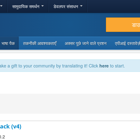
सामुदायिक समर्थन
डेवलपर संसाधन
डा
भाषा पैक
तकनीकी आवश्यकताएँ
अक्सर पूछे जाने वाले प्रशन
एपीआई दस्तावे
ake a gift to your community by translating it! Click
here
to start.
1
ack (v4)
0.2