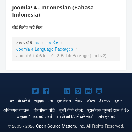
Joomla! 4 - Indonesian (Bahasa
Indonesia)
कोई रिलीज नहीं मिला
आप यहाँ हैं:
घर
/
भाषा पैक
/
Joomla 4 Language Packages
/
Joomla! 1.0.6 to 1.0.13 Patch Package (.tar.bz2)
Joomla!
Joomla!
Joomla!
Joomla!
Joomla!
Joomla!
Joomla!
Twitter
Facebook
GitHub
LinkedIn
Pinterest
Instagram
GitHub
घर
के बारे में
समुदाय
मंच
एक्सटेंशन
सेवाएं
डॉक्स
डेवलपर
दुकान
पे
पे
पे
पे
पे
पे
पे
अभिगम्यता वक्तव्य
गोपनीयता नीति
कूकी नीति संदर्भ:
प्रायोजक जूमला! साथ से $5
अनुवाद में मदद करें संदर्भ:
मामले की रिपोर्ट करें संदर्भ:
लॉग इन करें
© 2005 - 2026
Open Source Matters, Inc.
All Rights Reserved.