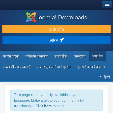
®
जूमला!
Joomla! Downloads
डाउनलोड करें और बढ़ाएं
डाउनलोड
खोजें और जानें
लॉन्च
सामुदायिक समर्थन
डेवलपर संसाधन
प्रारंभ करना
नवीनतम प्रकाशन
डाउनलोड
एक्सटेंशन
भाषा पैक
तकनीकी आवश्यकताएँ
अक्सर पूछे जाने वाले प्रशन
एपीआई दस्तावेज़ीकरण
हिन्दी
This page is not yet fully available in your
language. Make a gift to your community by
translating it! Click
here
to start.