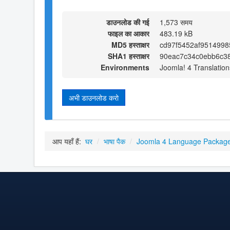
डाउनलोड की गई
1,573 समय
फाइल का आकार
483.19 kB
MD5 हस्ताक्षर
cd97f5452af9514998
SHA1 हस्ताक्षर
90eac7c34c0ebb6c3
Environments
Joomla! 4 Translation
अभी डाउनलोड करो
आप यहाँ हैं:
घर
/
भाषा पैक
/
Joomla 4 Language Packag